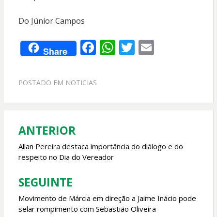
Do Júnior Campos
F
W
T
E
Share
ac
h
w
m
e
at
itt
ai
POSTADO EM
NOTICIAS
b
s
er
l
o
A
o
p
ANTERIOR
Navegação
k
p
de
Allan Pereira destaca importância do diálogo e do
respeito no Dia do Vereador
Post
SEGUINTE
Movimento de Márcia em direção a Jaime Inácio pode
selar rompimento com Sebastião Oliveira