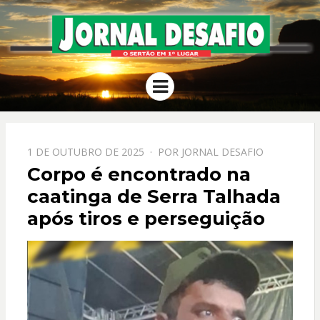
JORNAL
O Sertão em 1º Lugar
Menu
DESAFIO
PPOSTADO
1 DE OUTUBRO DE 2025
POR
JORNAL DESAFIO
EM
Corpo é encontrado na
caatinga de Serra Talhada
após tiros e perseguição