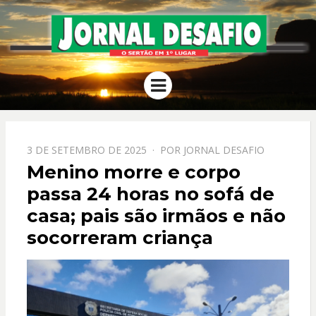
JORNAL
O Sertão em 1º Lugar
Menu
DESAFIO
PPOSTADO
3 DE SETEMBRO DE 2025
POR
JORNAL DESAFIO
EM
Menino morre e corpo
passa 24 horas no sofá de
casa; pais são irmãos e não
socorreram criança