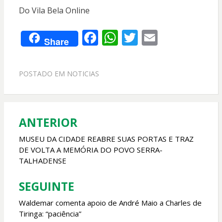
Do Vila Bela Online
F
W
T
E
Share
ac
h
w
m
e
at
itt
ai
POSTADO EM
NOTICIAS
b
s
er
l
o
A
o
p
ANTERIOR
Navegação
k
p
de
MUSEU DA CIDADE REABRE SUAS PORTAS E TRAZ
DE VOLTA A MEMÓRIA DO POVO SERRA-
Post
TALHADENSE
SEGUINTE
Waldemar comenta apoio de André Maio a Charles de
Tiringa: “paciência”