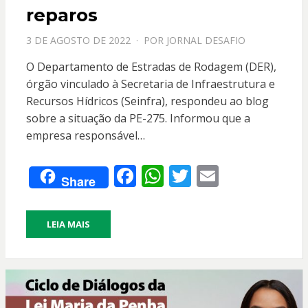
reparos
PPOSTADO
3 DE AGOSTO DE 2022
POR
JORNAL DESAFIO
EM
O Departamento de Estradas de Rodagem (DER),
órgão vinculado à Secretaria de Infraestrutura e
Recursos Hídricos (Seinfra), respondeu ao blog
sobre a situação da PE-275. Informou que a
empresa responsável…
F
W
T
E
Share
ac
h
w
m
e
at
itt
ai
LEIA MAIS
b
s
er
l
o
A
o
p
k
p