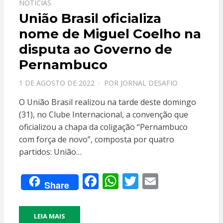
NOTICIAS
União Brasil oficializa
nome de Miguel Coelho na
disputa ao Governo de
Pernambuco
PPOSTADO
1 DE AGOSTO DE 2022
POR
JORNAL DESAFIO
EM
O União Brasil realizou na tarde deste domingo
(31), no Clube Internacional, a convenção que
oficializou a chapa da coligação “Pernambuco
com força de novo”, composta por quatro
partidos: União…
F
W
T
E
Share
ac
h
w
m
e
at
itt
ai
LEIA MAIS