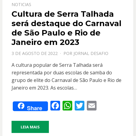
NOTICIAS
Cultura de Serra Talhada
será destaque do Carnaval
de São Paulo e Rio de
Janeiro em 2023
PPOSTADO
3 DE AGOSTO DE 2022
POR
JORNAL DESAFIO
EM
A cultura popular de Serra Talhada será
representada por duas escolas de samba do
grupo de elite do Carnaval de São Paulo e Rio de
Janeiro em 2023. As escolas…
F
W
T
E
Share
ac
h
w
m
e
at
itt
ai
LEIA MAIS
b
s
er
l