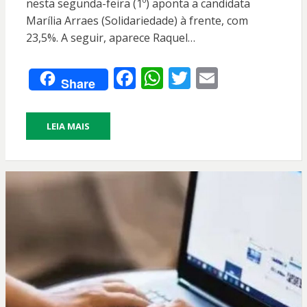
nesta segunda-feira (1º) aponta a candidata
Marília Arraes (Solidariedade) à frente, com
23,5%. A seguir, aparece Raquel…
F
W
T
E
Share
ac
h
w
m
e
at
itt
ai
LEIA MAIS
b
s
er
l
o
A
o
p
k
p