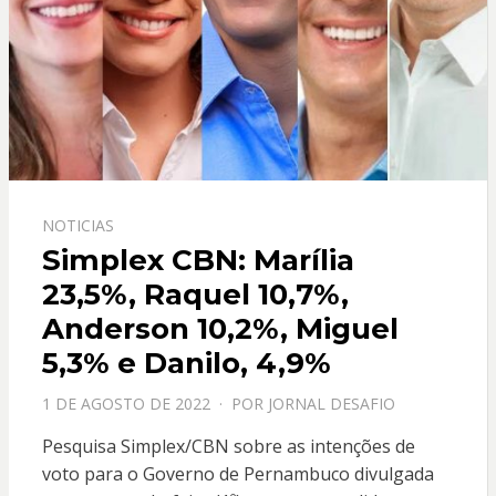
NOTICIAS
Simplex CBN: Marília
23,5%, Raquel 10,7%,
Anderson 10,2%, Miguel
5,3% e Danilo, 4,9%
PPOSTADO
1 DE AGOSTO DE 2022
POR
JORNAL DESAFIO
EM
Pesquisa Simplex/CBN sobre as intenções de
voto para o Governo de Pernambuco divulgada