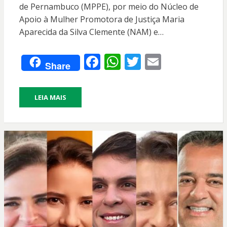
de Pernambuco (MPPE), por meio do Núcleo de
Apoio à Mulher Promotora de Justiça Maria
Aparecida da Silva Clemente (NAM) e…
F
W
T
E
Share
ac
h
w
m
e
at
itt
ai
LEIA MAIS
b
s
er
l
o
A
o
p
k
p