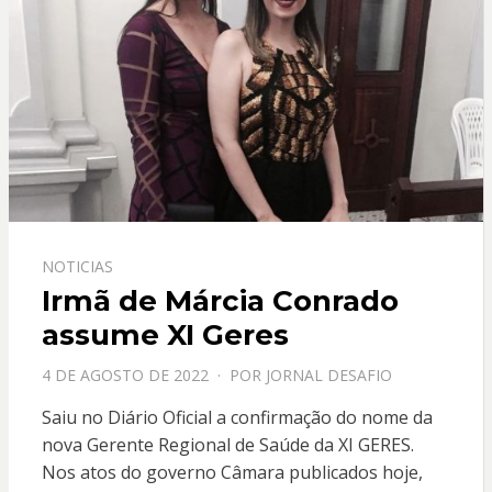
NOTICIAS
Irmã de Márcia Conrado
assume XI Geres
PPOSTADO
4 DE AGOSTO DE 2022
POR
JORNAL DESAFIO
EM
Saiu no Diário Oficial a confirmação do nome da
nova Gerente Regional de Saúde da XI GERES.
Nos atos do governo Câmara publicados hoje,