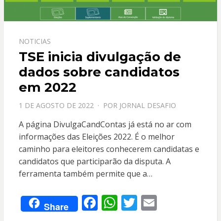
NOTICIAS
TSE inicia divulgação de
dados sobre candidatos
em 2022
PPOSTADO
1 DE AGOSTO DE 2022
POR
JORNAL DESAFIO
EM
A página DivulgaCandContas já está no ar com
informações das Eleições 2022. É o melhor
caminho para eleitores conhecerem candidatas e
candidatos que participarão da disputa. A
ferramenta também permite que a…
F
W
T
E
Share
ac
h
w
m