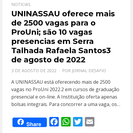
NOTICIAS
UNINASSAU oferece mais
de 2500 vagas para o
ProUni; são 10 vagas
presencias em Serra
Talhada Rafaela Santos3
de agosto de 2022
PPOSTADO
3 DE AGOSTO DE 2022
POR
JORNAL DESAFIO
EM
A UNINASSAU está oferecendo mais de 2500
vagas no ProUni 2022.2 em cursos de graduação
presencial e on-line. A Instituição oferta apenas
bolsas integrais. Para concorrer a uma vaga, os…
F
W
T
E
Share
ac
h
w
m