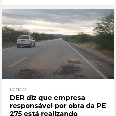
o
A
o
p
k
p
NOTICIAS
DER diz que empresa
responsável por obra da PE
275 está realizando