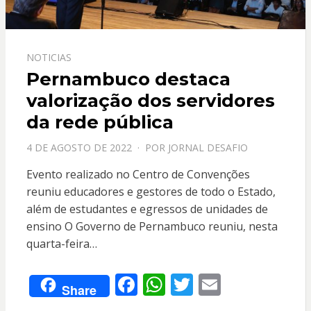
NOTICIAS
Pernambuco destaca
valorização dos servidores
da rede pública
PPOSTADO
4 DE AGOSTO DE 2022
POR
JORNAL DESAFIO
EM
Evento realizado no Centro de Convenções
reuniu educadores e gestores de todo o Estado,
além de estudantes e egressos de unidades de
ensino O Governo de Pernambuco reuniu, nesta
quarta-feira…
F
W
T
E
Share
ac
h
w
m