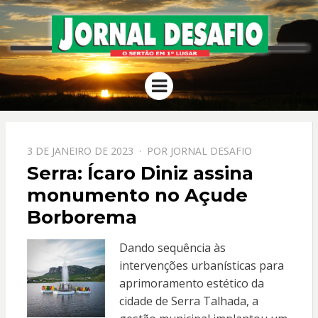
JORNAL
O Sertão em 1º Lugar
Menu
DESAFIO
PPOSTADO
3 DE JANEIRO DE 2023
POR
JORNAL DESAFIO
EM
Serra: Ícaro Diniz assina
monumento no Açude
Borborema
Dando sequência às
intervenções urbanísticas para
aprimoramento estético da
cidade de Serra Talhada, a