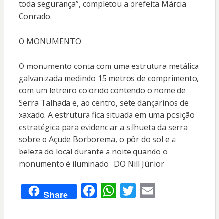
toda segurança”, completou a prefeita Márcia
Conrado.
O MONUMENTO
O monumento conta com uma estrutura metálica
galvanizada medindo 15 metros de comprimento,
com um letreiro colorido contendo o nome de
Serra Talhada e, ao centro, sete dançarinos de
xaxado. A estrutura fica situada em uma posição
estratégica para evidenciar a silhueta da serra
sobre o Açude Borborema, o pôr do sol e a
beleza do local durante a noite quando o
monumento é iluminado. DO Nill Júnior
F
W
T
E
Share
ac
h
w
m