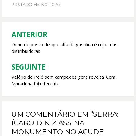
e
at
itt
ai
POSTADO EM
NOTICIAS
b
s
er
l
o
A
o
p
ANTERIOR
Navegação
k
p
de
Dono de posto diz que alta da gasolina é culpa das
distribuidoras
Post
SEGUINTE
Velório de Pelé sem campeões gera revolta; Com
Maradona foi diferente
UM COMENTÁRIO EM “SERRA:
ÍCARO DINIZ ASSINA
MONUMENTO NO AÇUDE