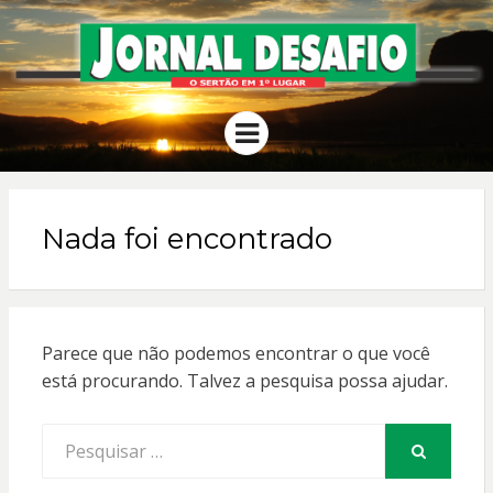
JORNAL
O Sertão em 1º Lugar
Menu
DESAFIO
Nada foi encontrado
Parece que não podemos encontrar o que você
está procurando. Talvez a pesquisa possa ajudar.
Procurar
por:
PESQUISAR