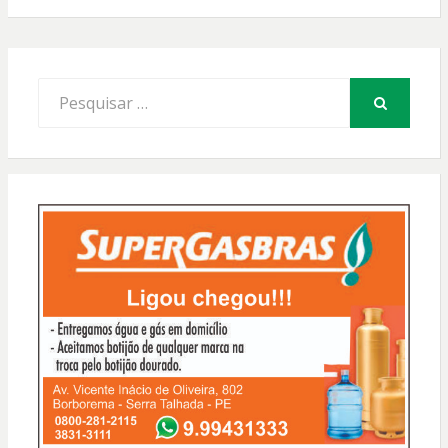
Procurar
por:
PESQUISAR