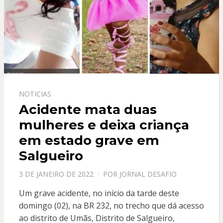
NOTICIAS
Acidente mata duas
mulheres e deixa criança
em estado grave em
Salgueiro
PPOSTADO
3 DE JANEIRO DE 2022
POR
JORNAL DESAFIO
EM
Um grave acidente, no início da tarde deste
domingo (02), na BR 232, no trecho que dá acesso
ao distrito de Umãs, Distrito de Salgueiro,