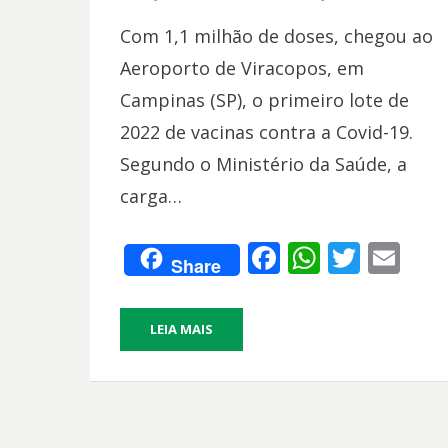
EM
Com 1,1 milhão de doses, chegou ao
Aeroporto de Viracopos, em
Campinas (SP), o primeiro lote de
2022 de vacinas contra a Covid-19.
Segundo o Ministério da Saúde, a
carga…
F
W
T
E
Share
ac
h
w
m
e
at
itt
ai
LEIA MAIS
b
s
er
l
o
A
o
p