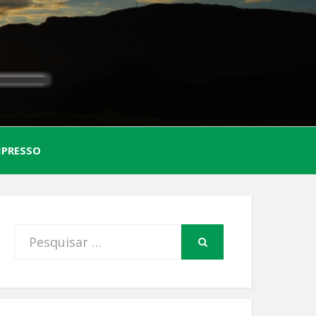
AL
MPRESSO
FIO
Procurar
PESQUISAR
por: