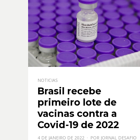
NOTICIAS
Brasil recebe
primeiro lote de
vacinas contra a
Covid-19 de 2022
PPOSTADO
4 DE JANEIRO DE 2022
POR
JORNAL DESAFIO