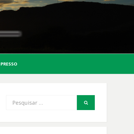
AL
MPRESSO
FIO
Procurar
PESQUISAR
por: