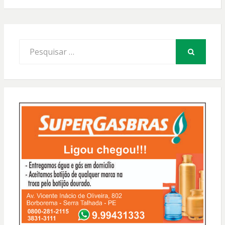
Procurar
por:
PESQUISAR