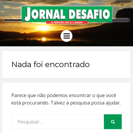
JORNAL
O Sertão em 1º Lugar
Menu
DESAFIO
Nada foi encontrado
Parece que não podemos encontrar o que você
está procurando. Talvez a pesquisa possa ajudar.
Procurar
por:
PESQUISAR