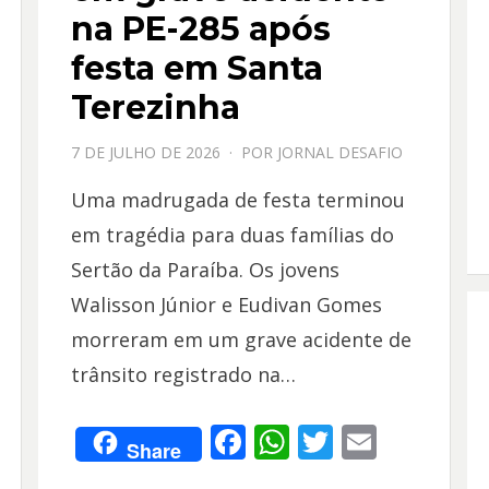
na PE-285 após
festa em Santa
Terezinha
PPOSTADO
7 DE JULHO DE 2026
POR
JORNAL DESAFIO
EM
Uma madrugada de festa terminou
em tragédia para duas famílias do
Sertão da Paraíba. Os jovens
Walisson Júnior e Eudivan Gomes
morreram em um grave acidente de
trânsito registrado na…
F
W
T
E
Share
ac
h
w
m