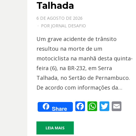
Talhada
PPOSTADO
6 DE AGOSTO DE 2026
EM
POR
JORNAL DESAFIO
Um grave acidente de trânsito
resultou na morte de um
motociclista na manhã desta quinta-
feira (6), na BR-232, em Serra
Talhada, no Sertão de Pernambuco.
De acordo com informações da…
F
W
T
E
Share
ac
h
w
m
e
at
itt
ai
LEIA MAIS
b
s
er
l