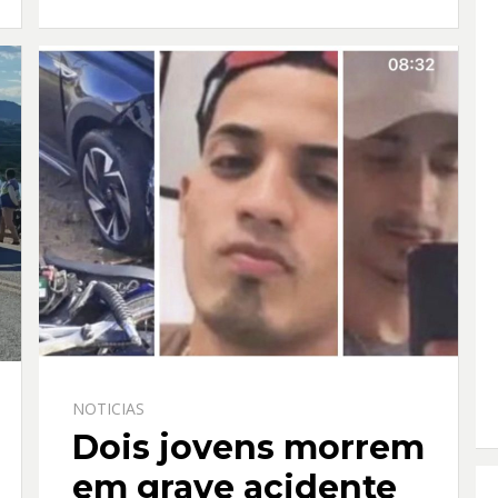
o
p
k
p
NOTICIAS
Dois jovens morrem
em grave acidente