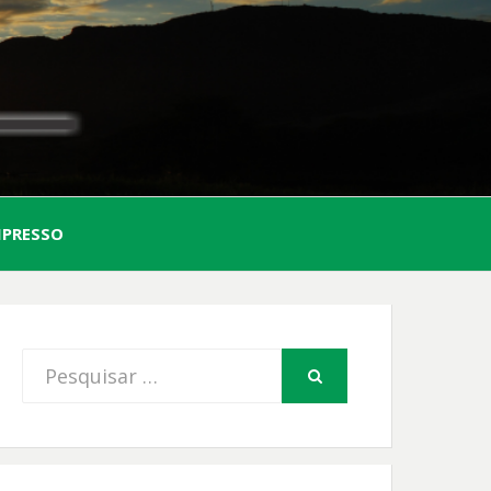
AL
MPRESSO
FIO
Procurar
PESQUISAR
por: