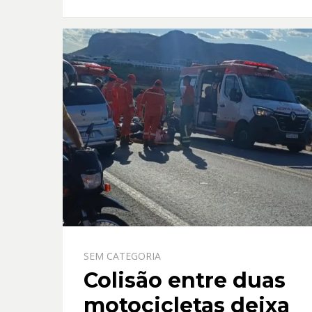
o
A
o
p
k
p
SEM CATEGORIA
Colisão entre duas
motocicletas deixa