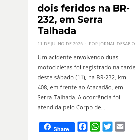
dois feridos na BR-
232, em Serra
Talhada
PPOSTADO
11 DE JULHO DE 2026
POR
JORNAL DESAFIO
EM
Um acidente envolvendo duas
motocicletas foi registrado na tarde
deste sábado (11), na BR-232, km
408, em frente ao Atacadão, em
Serra Talhada. A ocorrência foi
atendida pelo Corpo de…
F
W
T
E
Share
ac
h
w
m