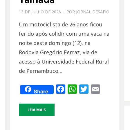
PPOSTADO
13 DE JULHO DE 2026
POR
JORNAL DESAFIO
EM
Um motociclista de 26 anos ficou
ferido após colidir com uma vaca na
noite deste domingo (12), na
Rodovia Gregório Ferraz, via de
acesso à Universidade Federal Rural
de Pernambuco…
F
W
T
E
Share
ac
h
w
m
e
at
itt
ai
LEIA MAIS
b
s
er
l
o
A