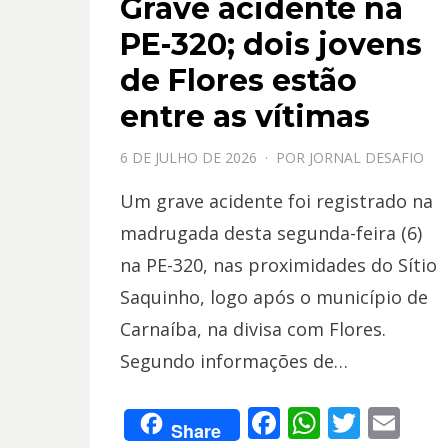
Grave acidente na
PE-320; dois jovens
de Flores estão
entre as vítimas
PPOSTADO
6 DE JULHO DE 2026
POR
JORNAL DESAFIO
EM
Um grave acidente foi registrado na
madrugada desta segunda-feira (6)
na PE-320, nas proximidades do Sítio
Saquinho, logo após o município de
Carnaíba, na divisa com Flores.
Segundo informações de…
F
W
T
E
Share