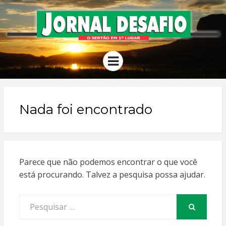
JORNAL
O Sertão em 1º Lugar
Menu
DESAFIO
Nada foi encontrado
Parece que não podemos encontrar o que você
está procurando. Talvez a pesquisa possa ajudar.
Procurar
por:
PESQUISAR