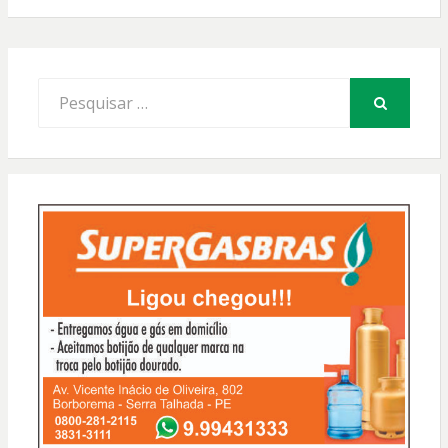
Procurar
por:
PESQUISAR