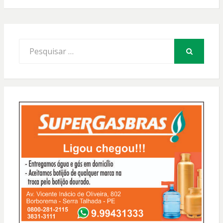
Procurar
por:
PESQUISAR