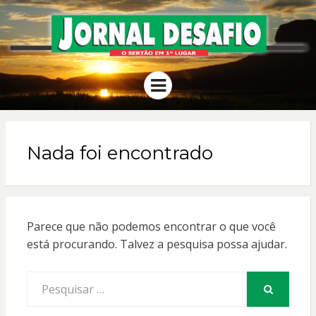
JORNAL
O Sertão em 1º Lugar
Menu
DESAFIO
Nada foi encontrado
Parece que não podemos encontrar o que você
está procurando. Talvez a pesquisa possa ajudar.
Procurar
por:
PESQUISAR