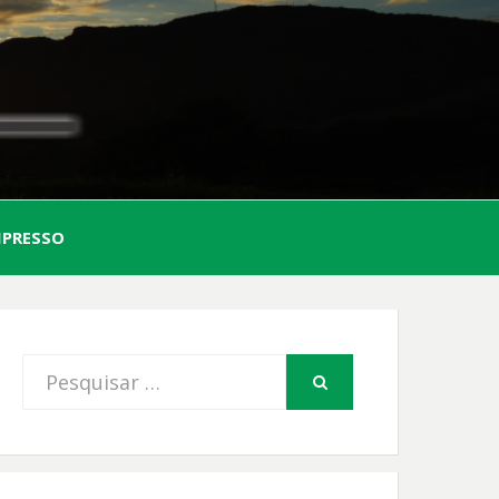
AL
MPRESSO
FIO
Procurar
PESQUISAR
por: