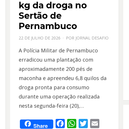
kg da droga no
Sertão de
Pernambuco
PPOSTADO
22 DE JULHO DE 2026
POR
JORNAL DESAFIO
EM
A Polícia Militar de Pernambuco
erradicou uma plantação com
aproximadamente 200 pés de
maconha e apreendeu 6,8 quilos da
droga pronta para consumo
durante uma operação realizada
nesta segunda-feira (20),…
F
W
T
E
Share