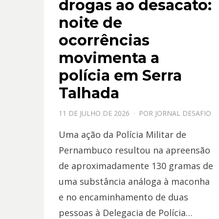
drogas ao desacato:
noite de
ocorrências
movimenta a
polícia em Serra
Talhada
PPOSTADO
11 DE JULHO DE 2026
POR
JORNAL DESAFIO
EM
Uma ação da Polícia Militar de
Pernambuco resultou na apreensão
de aproximadamente 130 gramas de
uma substância análoga à maconha
e no encaminhamento de duas
pessoas à Delegacia de Polícia…