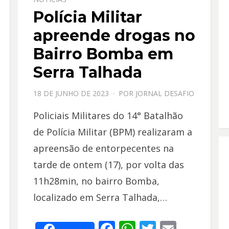
Polícia Militar
apreende drogas no
Bairro Bomba em
Serra Talhada
PPOSTADO
18 DE JUNHO DE 2023
POR
JORNAL DESAFIO
EM
Policiais Militares do 14° Batalhão
de Polícia Militar (BPM) realizaram a
apreensão de entorpecentes na
tarde de ontem (17), por volta das
11h28min, no bairro Bomba,
localizado em Serra Talhada,…
F
W
T
E