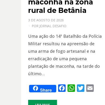
maconha na zona
rural de Betânia
PPOSTADO
3 DE AGOSTO DE 2026
EM
POR
JORNAL DESAFIO
Uma ação do 14º Batalhão da Polícia
Militar resultou na apreensão de
uma arma de fogo artesanal e na
erradicação de uma pequena
plantação de maconha, na tarde do
último…
F
W
T
E
Share
ac
h
w
m
e
at
itt
ai
LEIA MAIS