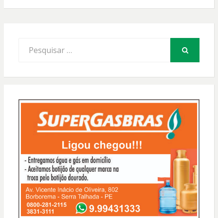
Procurar
por:
PESQUISAR