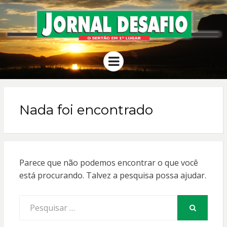
JORNAL
O Sertão em 1º Lugar
Menu
DESAFIO
Nada foi encontrado
Parece que não podemos encontrar o que você
está procurando. Talvez a pesquisa possa ajudar.
Procurar
por:
PESQUISAR