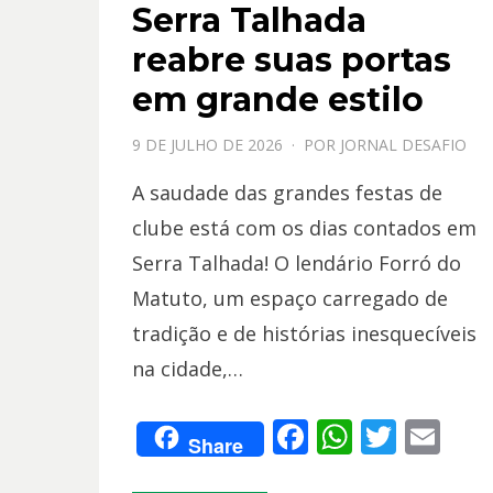
Serra Talhada
reabre suas portas
em grande estilo
PPOSTADO
9 DE JULHO DE 2026
POR
JORNAL DESAFIO
EM
A saudade das grandes festas de
clube está com os dias contados em
Serra Talhada! O lendário Forró do
Matuto, um espaço carregado de
tradição e de histórias inesquecíveis
na cidade,…
F
W
T
E
Share
ac
h
w
m