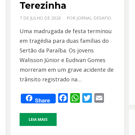
Terezinha
PPOSTADO
7 DE JULHO DE 2026
POR
JORNAL DESAFIO
EM
Uma madrugada de festa terminou
em tragédia para duas famílias do
Sertão da Paraíba. Os jovens
Walisson Júnior e Eudivan Gomes
morreram em um grave acidente de
trânsito registrado na…
F
W
T
E
Share
ac
h
w
m
e
at
itt
ai
LEIA MAIS
b
s
er
l