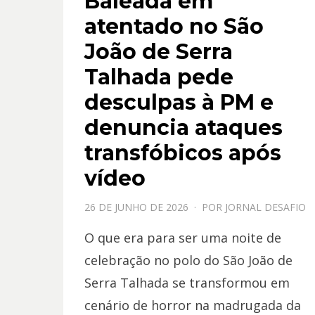
Baleada em
atentado no São
João de Serra
Talhada pede
desculpas à PM e
denuncia ataques
transfóbicos após
vídeo
PPOSTADO
26 DE JUNHO DE 2026
POR
JORNAL DESAFIO
EM
O que era para ser uma noite de
celebração no polo do São João de
Serra Talhada se transformou em
cenário de horror na madrugada da