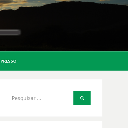
AL
MPRESSO
FIO
Procurar
PESQUISAR
por: