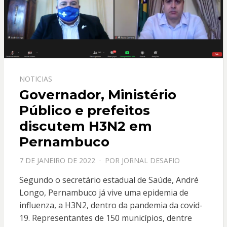
NOTICIAS
Governador, Ministério
Público e prefeitos
discutem H3N2 em
Pernambuco
PPOSTADO
7 DE JANEIRO DE 2022
POR
JORNAL DESAFIO
EM
Segundo o secretário estadual de Saúde, André
Longo, Pernambuco já vive uma epidemia de
influenza, a H3N2, dentro da pandemia da covid-
19. Representantes de 150 municípios, dentre