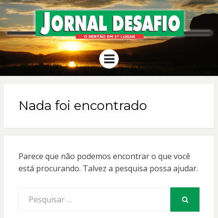
JORNAL
O Sertão em 1º Lugar
Menu
DESAFIO
Nada foi encontrado
Parece que não podemos encontrar o que você
está procurando. Talvez a pesquisa possa ajudar.
Procurar
por:
PESQUISAR