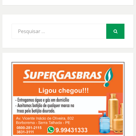
Procurar
por:
PESQUISAR