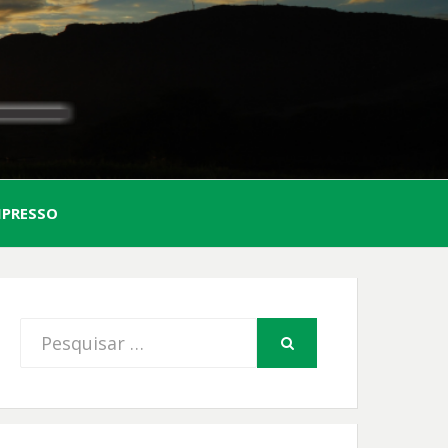
AL
MPRESSO
FIO
Procurar
PESQUISAR
por: