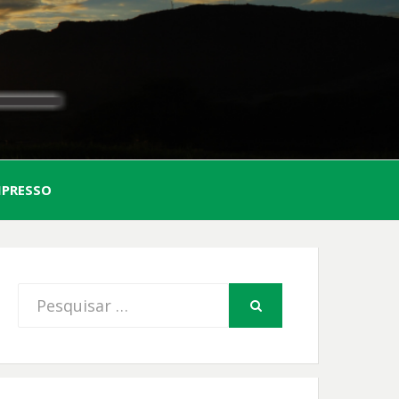
AL
MPRESSO
FIO
Procurar
PESQUISAR
por: