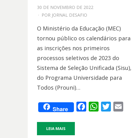
PPOSTADO
30 DE NOVEMBRO DE 2022
EM
POR
JORNAL DESAFIO
O Ministério da Educação (MEC)
tornou público os calendários para
as inscrições nos primeiros
processos seletivos de 2023 do
Sistema de Seleção Unificada (Sisu),
do Programa Universidade para
Todos (Prouni)…
F
W
T
E
Share
ac
h
w
m
e
at
itt
ai
LEIA MAIS
b
s
er
l