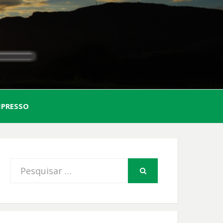
AL
MPRESSO
FIO
Procurar
PESQUISAR
por: