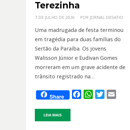
Terezinha
PPOSTADO
7 DE JULHO DE 2026
POR
JORNAL DESAFIO
EM
Uma madrugada de festa terminou
em tragédia para duas famílias do
Sertão da Paraíba. Os jovens
Walisson Júnior e Eudivan Gomes
morreram em um grave acidente de
trânsito registrado na…
F
W
T
E
Share
ac
h
w
m
e
at
itt
ai
LEIA MAIS
b
s
er
l