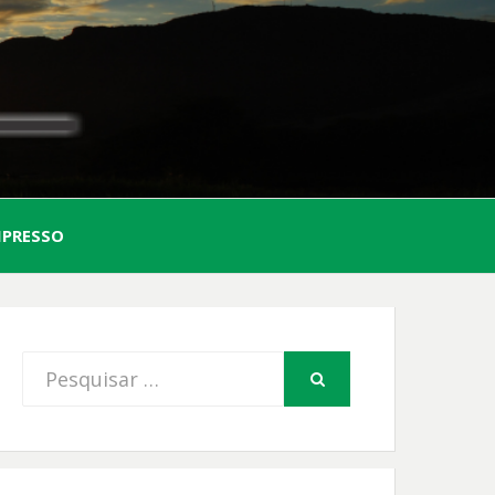
AL
MPRESSO
FIO
Procurar
PESQUISAR
por: