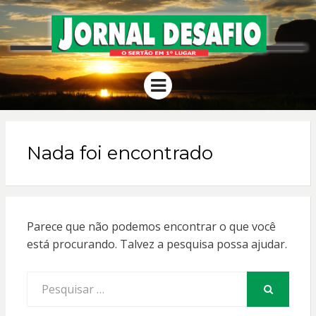
JORNAL
O Sertão em 1º Lugar
Menu
DESAFIO
Nada foi encontrado
Parece que não podemos encontrar o que você
está procurando. Talvez a pesquisa possa ajudar.
Procurar
por:
PESQUISAR