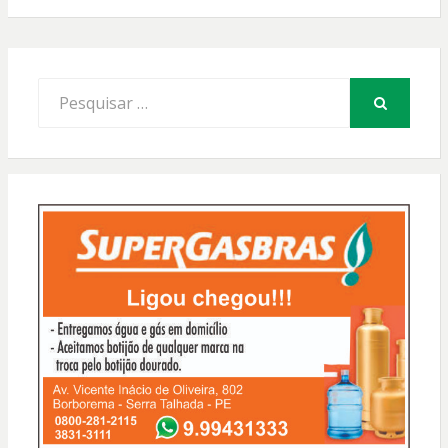
Procurar
por:
PESQUISAR