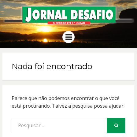
JORNAL
O Sertão em 1º Lugar
Menu
DESAFIO
Nada foi encontrado
Parece que não podemos encontrar o que você
está procurando. Talvez a pesquisa possa ajudar.
Procurar
por:
PESQUISAR