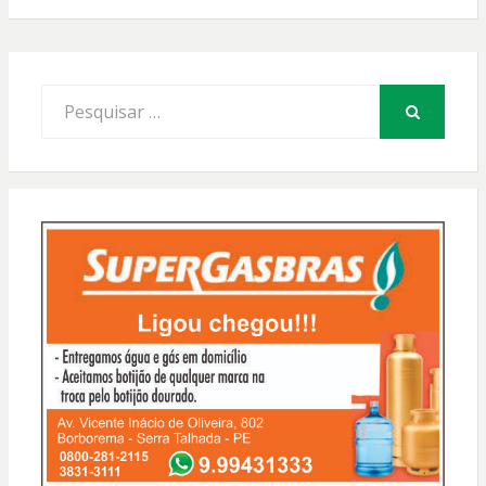
Procurar
por:
PESQUISAR