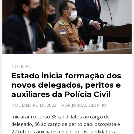
NOTICIAS
Estado inicia formação dos
novos delegados, peritos e
auxiliares da Polícia Civil
PPOSTADO
4 DE JANEIRO DE 2022
POR
JORNAL DESAFIO
EM
Iniciaram o curso 38 candidatos ao cargo de
delegado, 66 ao cargo de perito papiloscopista e
22 futuros auxiliares de perito. Os candidatos a