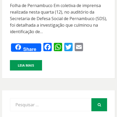
EM
Folha de Pernambuco Em coletiva de imprensa
realizada nesta quarta (12), no auditório da
Secretaria de Defesa Social de Pernambuco (SDS),
foi detalhada a investigação que culminou na
identificação de…
F
W
T
E
Share
ac
h
w
m
e
at
itt
ai
LEIA MAIS
b
s
er
l
o
A
o
p
k
p
Procurar
por:
PESQUISAR