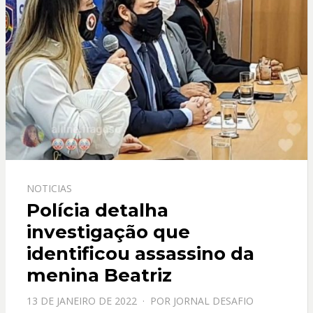
NOTICIAS
Polícia detalha
investigação que
identificou assassino da
menina Beatriz
PPOSTADO
13 DE JANEIRO DE 2022
POR
JORNAL DESAFIO