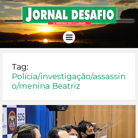
JORNAL
O Sertão em 1º Lugar
Menu
DESAFIO
Tag:
Polícia/investigação/assassin
o/menina Beatriz