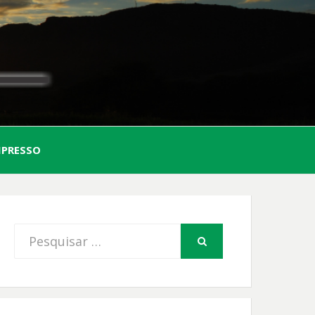
AL
MPRESSO
FIO
Procurar
PESQUISAR
por: