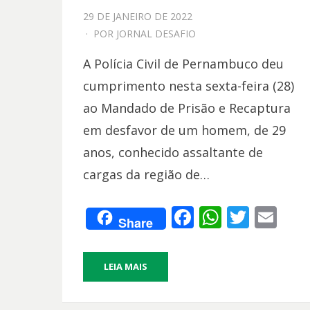
PPOSTADO
29 DE JANEIRO DE 2022
EM
POR
JORNAL DESAFIO
A Polícia Civil de Pernambuco deu
cumprimento nesta sexta-feira (28)
ao Mandado de Prisão e Recaptura
em desfavor de um homem, de 29
anos, conhecido assaltante de
cargas da região de…
F
W
T
E
Share
ac
h
w
m
e
at
itt
ai
LEIA MAIS
b
s
er
l
o
A