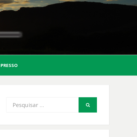
AL
MPRESSO
FIO
Procurar
PESQUISAR
por: