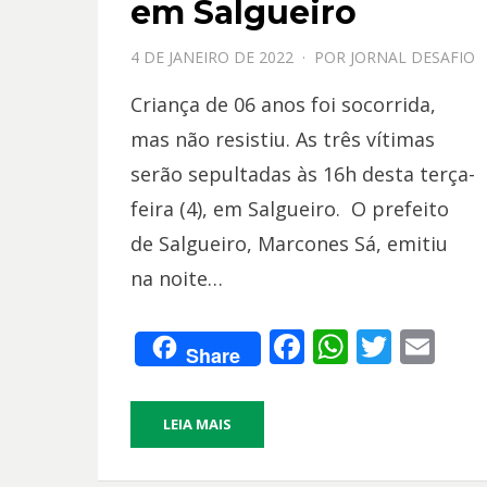
em Salgueiro
PPOSTADO
4 DE JANEIRO DE 2022
POR
JORNAL DESAFIO
EM
Criança de 06 anos foi socorrida,
mas não resistiu. As três vítimas
serão sepultadas às 16h desta terça-
feira (4), em Salgueiro. O prefeito
de Salgueiro, Marcones Sá, emitiu
na noite…
F
W
T
E
Share
ac
h
w
m
e
at
itt
ai
LEIA MAIS
b
s
er
l
o
A