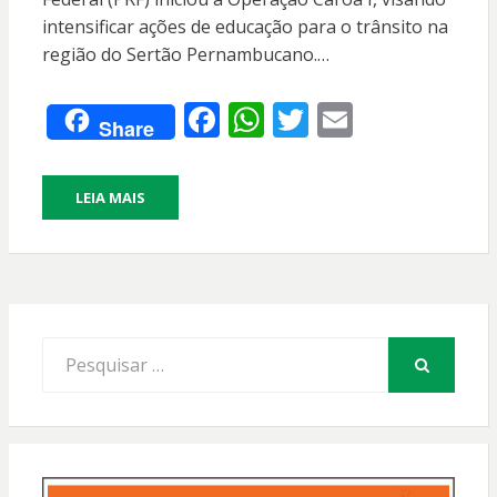
intensificar ações de educação para o trânsito na
região do Sertão Pernambucano.…
F
W
T
E
Share
ac
h
w
m
e
at
itt
ai
LEIA MAIS
b
s
er
l
o
A
o
p
k
p
Procurar
por:
PESQUISAR