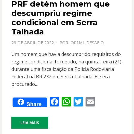
PRF detém homem que
descumpriu regime
condicional em Serra
Talhada
PPOSTADO
23 DE ABRIL DE 2022
POR
JORNAL DESAFIO
EM
Um homem que havia descumprido requisitos do
regime condicional foi detido, na quinta-feira (21),
durante uma fiscalização da Polícia Rodoviária
Federal na BR 232 em Serra Talhada. Ele era
procurado…
F
W
T
E
Share
ac
h
w
m
e
at
itt
ai
LEIA MAIS
b
s
er
l