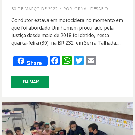
PPOSTADO
30 DE MARÇO DE 2022
POR
JORNAL DESAFIO
EM
Condutor estava em motocicleta no momento em
que foi abordado Um homem procurado pela
justiça desde maio de 2018 foi detido, nesta
quarta-feira (30), na BR 232, em Serra Talhada,…
F
W
T
E
Share
ac
h
w
m
e
at
itt
ai
LEIA MAIS
b
s
er
l
o
A
o
p
k
p