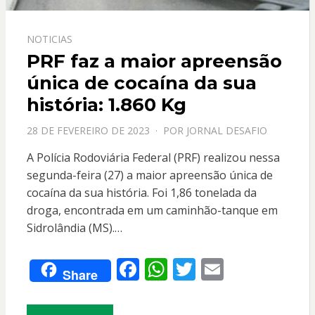
NOTICIAS
PRF faz a maior apreensão
única de cocaína da sua
história: 1.860 Kg
PPOSTADO
28 DE FEVEREIRO DE 2023
POR
JORNAL DESAFIO
EM
A Polícia Rodoviária Federal (PRF) realizou nessa
segunda-feira (27) a maior apreensão única de
cocaína da sua história. Foi 1,86 tonelada da
droga, encontrada em um caminhão-tanque em
Sidrolândia (MS).…
F
W
T
E
Share
ac
h
w
m
e
at
itt
ai