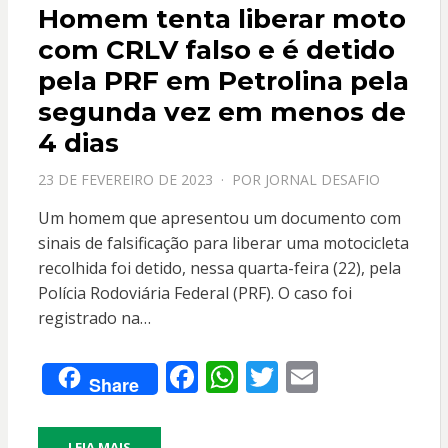
Homem tenta liberar moto
com CRLV falso e é detido
pela PRF em Petrolina pela
segunda vez em menos de
4 dias
PPOSTADO
23 DE FEVEREIRO DE 2023
POR
JORNAL DESAFIO
EM
Um homem que apresentou um documento com
sinais de falsificação para liberar uma motocicleta
recolhida foi detido, nessa quarta-feira (22), pela
Polícia Rodoviária Federal (PRF). O caso foi
registrado na…
F
W
T
E
Share
ac
h
w
m
e
at
itt
ai
LEIA MAIS