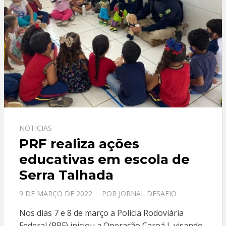
NOTICIAS
PRF realiza ações
educativas em escola de
Serra Talhada
PPOSTADO
9 DE MARÇO DE 2022
POR
JORNAL DESAFIO
EM
Nos dias 7 e 8 de março a Polícia Rodoviária
Federal (PRF) iniciou a Operação Caroá I, visando