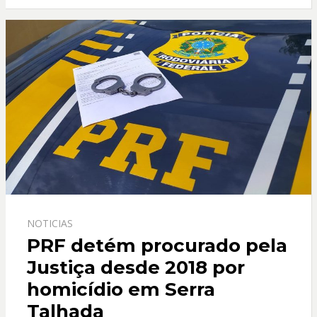
o
A
o
p
k
p
NOTICIAS
PRF detém procurado pela
Justiça desde 2018 por
homicídio em Serra
Talhada