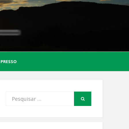
AL
MPRESSO
FIO
Procurar
PESQUISAR
por: