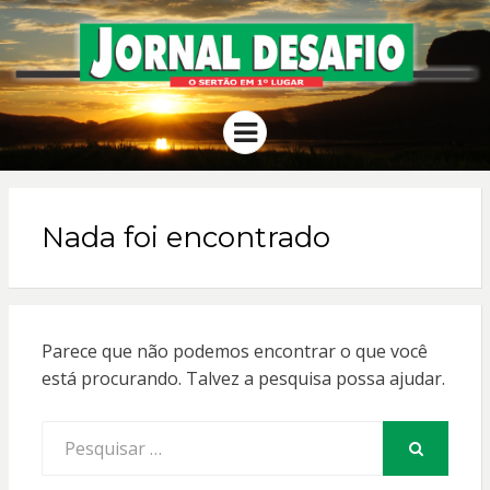
JORNAL
O Sertão em 1º Lugar
Menu
DESAFIO
Nada foi encontrado
Parece que não podemos encontrar o que você
está procurando. Talvez a pesquisa possa ajudar.
Procurar
por:
PESQUISAR