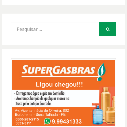
Procurar
por:
PESQUISAR