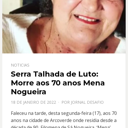
NOTICIAS
Serra Talhada de Luto:
Morre aos 70 anos Mena
Nogueira
PPOSTADO
18 DE JANEIRO DE 2022
POR
JORNAL DESAFIO
EM
Faleceu na tarde, desta segunda-feira (17), aos 70
anos na cidade de Arcoverde onde residia desde a
década de 90, Filomena de Sá Nogueira, ‘Mena’