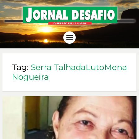
JORNAL
O Sertão em 1º Lugar
Menu
DESAFIO
Tag:
Serra TalhadaLutoMena
Nogueira