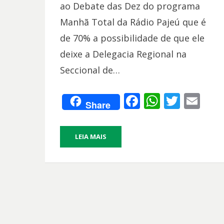
ao Debate das Dez do programa
Manhã Total da Rádio Pajeú que é
de 70% a possibilidade de que ele
deixe a Delegacia Regional na
Seccional de…
F
W
T
E
Share
ac
h
w
m
e
at
itt
ai
LEIA MAIS
b
s
er
l
o
A
o
p
k
p