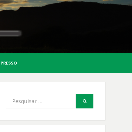
AL
MPRESSO
FIO
Procurar
PESQUISAR
por: