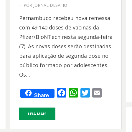
EM
POR
JORNAL DESAFIO
Pernambuco recebeu nova remessa
com 49.140 doses de vacinas da
Pfizer/BioNTech nesta segunda-feira
(7). As novas doses serão destinadas
para aplicação de segunda dose no
público formado por adolescentes.
Os…
F
W
T
E
Share
ac
h
w
m
e
at
itt
ai
LEIA MAIS
b
s
er
l
o
A