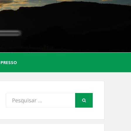
AL
MPRESSO
FIO
Procurar
PESQUISAR
por: