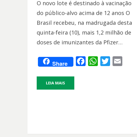
O novo lote é destinado à vacinação
do público-alvo acima de 12 anos O
Brasil recebeu, na madrugada desta
quinta-feira (10), mais 1,2 milhão de
doses de imunizantes da Pfizer…
F
W
T
E
Share
ac
h
w
m
e
at
itt
ai
LEIA MAIS
b
s
er
l
o
A
o
p
k
p