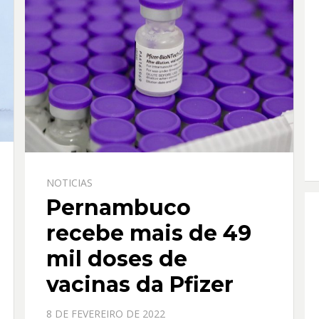
NOTICIAS
Pernambuco
recebe mais de 49
mil doses de
vacinas da Pfizer
PPOSTADO
8 DE FEVEREIRO DE 2022