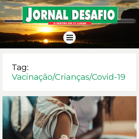
JORNAL
O Sertão em 1º Lugar
Menu
DESAFIO
Tag:
Vacinação/Crianças/Covid-19