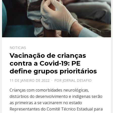
NOTICIAS
Vacinação de crianças
contra a Covid-19: PE
define grupos prioritários
PPOSTADO
11 DE JANEIRO DE 2022
POR
JORNAL DESAFIO
EM
Crianças com comorbidades neurológicas,
distúrbios do desenvolvimento e indígenas serão
as primeiras a se vacinarem no estado
Representantes do Comitê Técnico Estadual para