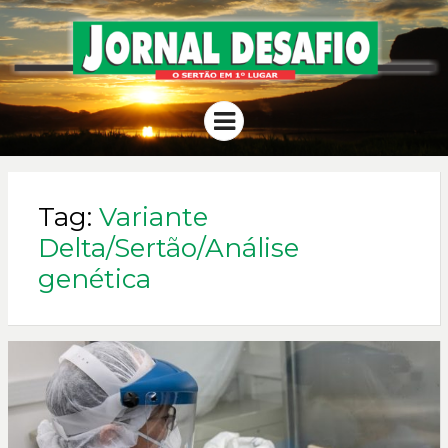
JORNAL
O Sertão em 1º Lugar
Menu
DESAFIO
Tag:
Variante
Delta/Sertão/Análise
genética