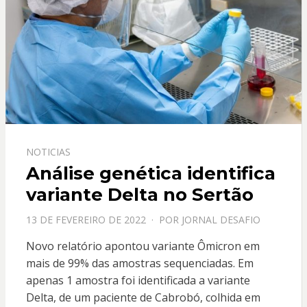
NOTICIAS
Análise genética identifica
variante Delta no Sertão
PPOSTADO
13 DE FEVEREIRO DE 2022
POR
JORNAL DESAFIO
EM
Novo relatório apontou variante Ômicron em
mais de 99% das amostras sequenciadas. Em
apenas 1 amostra foi identificada a variante
Delta, de um paciente de Cabrobó, colhida em