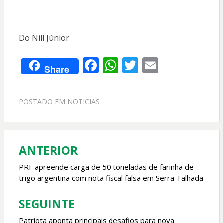
Do Nill Júnior
F
W
T
E
Share
ac
h
w
m
e
at
itt
ai
POSTADO EM
NOTICIAS
b
s
er
l
o
A
o
p
ANTERIOR
Navegação
k
p
de
PRF apreende carga de 50 toneladas de farinha de
trigo argentina com nota fiscal falsa em Serra Talhada
Post
SEGUINTE
Patriota aponta principais desafios para nova