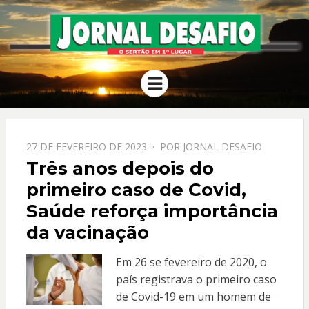
JORNAL
O Sertão em 1º Lugar
Menu
DESAFIO
PPOSTADO
27 DE FEVEREIRO DE 2023
POR
JORNAL DESAFIO
EM
Três anos depois do
primeiro caso de Covid,
Saúde reforça importância
da vacinação
Em 26 se fevereiro de 2020, o
país registrava o primeiro caso
de Covid-19 em um homem de