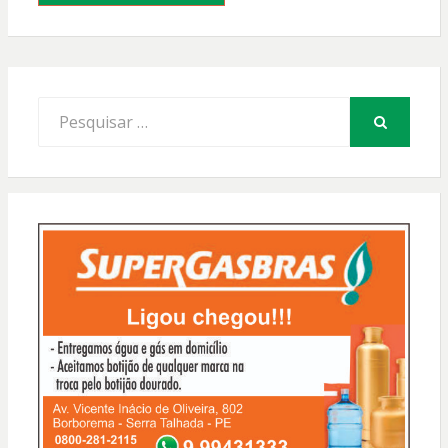
Procurar
por:
PESQUISAR