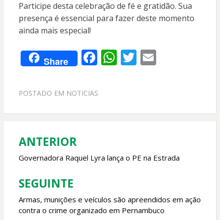
Participe desta celebração de fé e gratidão. Sua
presença é essencial para fazer deste momento
ainda mais especial!
F
W
T
E
Share
ac
h
w
m
e
at
itt
ai
POSTADO EM
NOTICIAS
b
s
er
l
o
A
o
p
ANTERIOR
Navegação
k
p
de
Governadora Raquel Lyra lança o PE na Estrada
Post
SEGUINTE
Armas, munições e veículos são apreendidos em ação
contra o crime organizado em Pernambuco