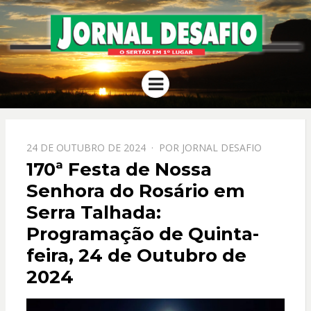
JORNAL
O Sertão em 1º Lugar
Menu
DESAFIO
PPOSTADO
24 DE OUTUBRO DE 2024
POR
JORNAL DESAFIO
EM
170ª Festa de Nossa
Senhora do Rosário em
Serra Talhada:
Programação de Quinta-
feira, 24 de Outubro de
2024