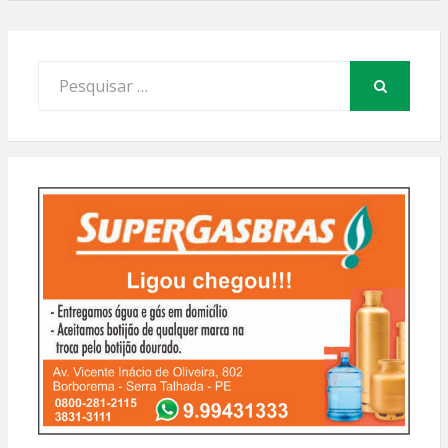
Procurar
por:
PESQUISAR