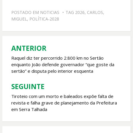
ac
h
w
m
e
at
itt
ai
POSTADO EM
NOTICIAS
TAG
2026
,
CARLOS
,
b
s
er
l
MIGUEL
,
POLÍTICA-2028
o
A
o
p
k
p
ANTERIOR
Navegação
de
Raquel diz ter percorrido 2.800 km no Sertão
enquanto João defende governador “que goste da
Post
sertão” e disputa pelo interior esquenta
SEGUINTE
Tiroteio com um morto e baleados expõe falta de
revista e falha grave de planejamento da Prefeitura
em Serra Talhada