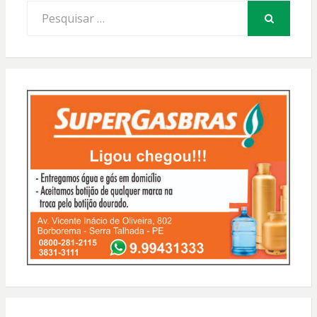
Procurar
por:
PESQUISAR