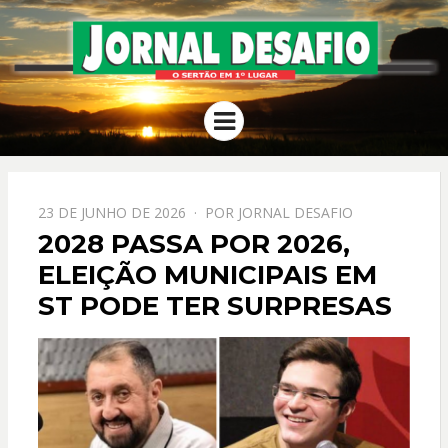
JORNAL
O Sertão em 1º Lugar
Menu
DESAFIO
PPOSTADO
23 DE JUNHO DE 2026
POR
JORNAL DESAFIO
EM
2028 PASSA POR 2026,
ELEIÇÃO MUNICIPAIS EM
ST PODE TER SURPRESAS