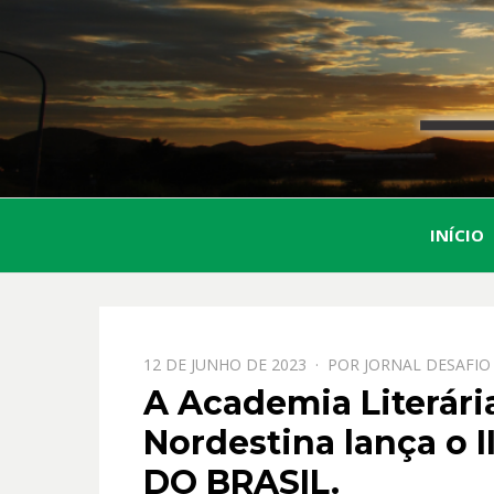
INÍCIO
PPOSTADO
12 DE JUNHO DE 2023
POR
JORNAL DESAFIO
EM
A Academia Literári
Nordestina lança o
DO BRASIL.