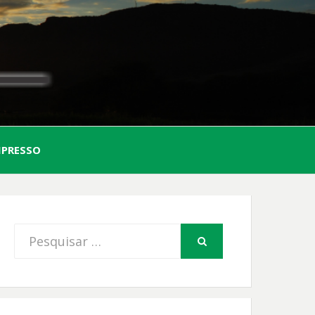
AL
MPRESSO
FIO
Procurar
PESQUISAR
por: