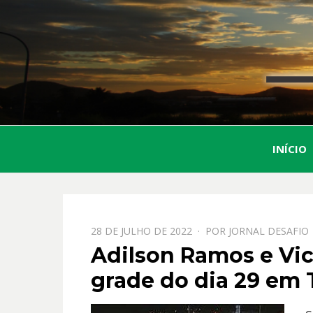
INÍCIO
PPOSTADO
28 DE JULHO DE 2022
POR
JORNAL DESAFIO
EM
Adilson Ramos e Vi
grade do dia 29 em 