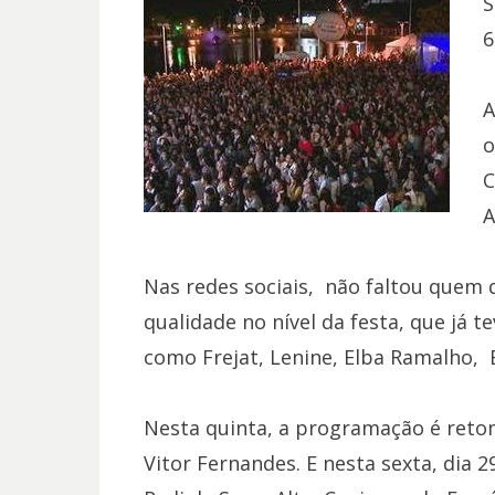
S
6
A
o
C
A
Nas redes sociais, não faltou quem 
qualidade no nível da festa, que já te
como Frejat, Lenine, Elba Ramalho, B
Nesta quinta, a programação é retom
Vitor Fernandes. E nesta sexta, dia 