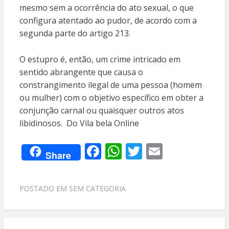
mesmo sem a ocorrência do ato sexual, o que
configura atentado ao pudor, de acordo com a
segunda parte do artigo 213.
O estupro é, então, um crime intricado em
sentido abrangente que causa o
constrangimento ilegal de uma pessoa (homem
ou mulher) com o objetivo específico em obter a
conjunção carnal ou quaisquer outros atos
libidinosos. Do Vila bela Online
F
W
T
E
Share
ac
h
w
m
e
at
itt
ai
POSTADO EM
SEM CATEGORIA
b
s
er
l
o
A