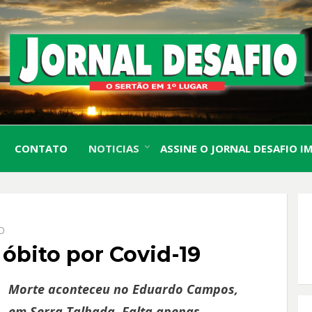
O Sertão em 1º Lugar
JORN
CONTATO
NOTICIAS
ASSINE O JORNAL DESAFIO I
DESA
O
 óbito por Covid-19
Morte aconteceu no Eduardo Campos,
em Serra Talhada. Falta apenas