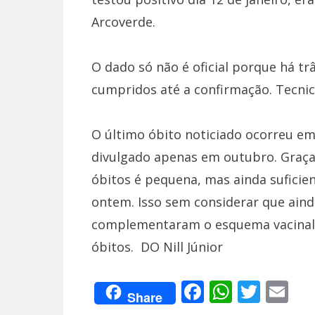
Arcoverde.
O dado só não é oficial porque há tr
cumpridos até a confirmação. Tecnic
O último óbito noticiado ocorreu em
divulgado apenas em outubro. Graças
óbitos é pequena, mas ainda suficie
ontem. Isso sem considerar que aind
complementaram o esquema vacinal.
óbitos. DO Nill Júnior
F
W
T
E
Share
ac
h
w
m