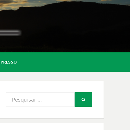
AL
MPRESSO
FIO
Procurar
PESQUISAR
por: