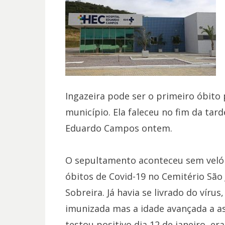
Ingazeira pode ser o primeiro óbit
município. Ela faleceu no fim da tar
Eduardo Campos ontem.
O sepultamento aconteceu sem velóri
óbitos de Covid-19 no Cemitério São 
Sobreira. Já havia se livrado do vírus
imunizada mas a idade avançada a as
testou positivo dia 12 de janeiro, er