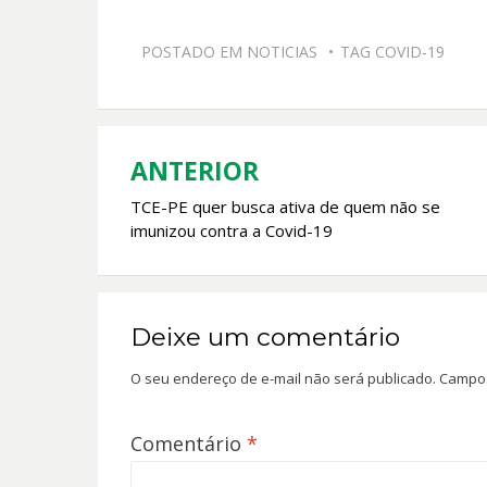
e
at
itt
ai
POSTADO EM
NOTICIAS
TAG
COVID-19
b
s
er
l
o
A
o
p
k
p
ANTERIOR
Navegação
TCE-PE quer busca ativa de quem não se
de
imunizou contra a Covid-19
Post
Deixe um comentário
O seu endereço de e-mail não será publicado.
Campos
Comentário
*