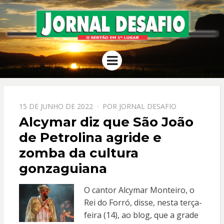
JORNAL
O Sertão em 1º Lugar
Menu
DESAFIO
PPOSTADO
15 DE JUNHO DE 2022
POR
JORNAL DESAFIO
EM
Alcymar diz que São João
de Petrolina agride e
zomba da cultura
gonzaguiana
O cantor Alcymar Monteiro, o
Rei do Forró, disse, nesta terça-
feira (14), ao blog, que a grade