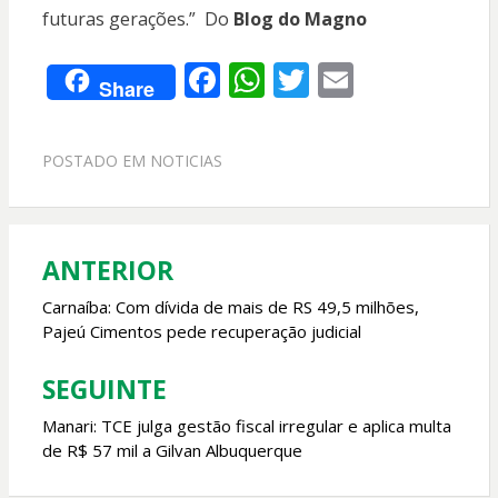
futuras gerações.” Do
Blog do Magno
F
W
T
E
Share
ac
h
w
m
e
at
itt
ai
POSTADO EM
NOTICIAS
b
s
er
l
o
A
o
p
ANTERIOR
Navegação
k
p
de
Carnaíba: Com dívida de mais de RS 49,5 milhões,
Pajeú Cimentos pede recuperação judicial
Post
SEGUINTE
Manari: TCE julga gestão fiscal irregular e aplica multa
de R$ 57 mil a Gilvan Albuquerque