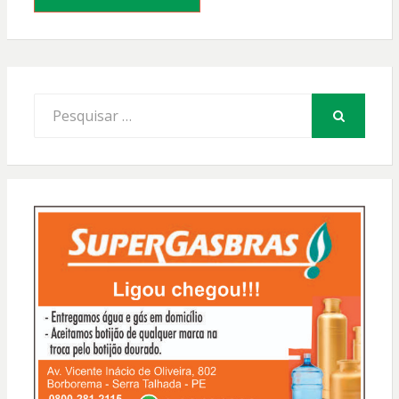
Procurar
por:
PESQUISAR