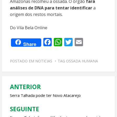
Amazonas recolheu a ossada. O órgão
fará
análises de DNA para tentar identificar
a
origem dos restos mortais.
Do Vila Bela Online
F
W
T
E
Share
ac
h
w
m
e
at
itt
ai
POSTADO EM
NOTICIAS
TAG
OSSADA HUMANA
b
s
er
l
o
A
o
p
ANTERIOR
Navegação
k
p
de
Serra Talhada pode ter Novo Atacarejo
Post
SEGUINTE