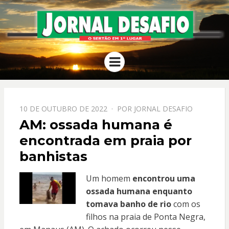
JORNAL
O Sertão em 1º Lugar
Menu
DESAFIO
PPOSTADO
10 DE OUTUBRO DE 2022
POR
JORNAL DESAFIO
EM
AM: ossada humana é
encontrada em praia por
banhistas
Um homem
encontrou uma
ossada humana enquanto
tomava banho de rio
com os
filhos na praia de Ponta Negra,