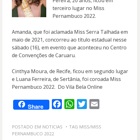
Pereira, 20 anos, ficou em
terceiro lugar no Miss
Pernambuco 2022.
Amanda, que foi aclamada Miss Serra Talhada em
maio de 2021, concorreu ao título estadual nesse
sábado (16), em evento que aconteceu no Centro
de Convenções de Caruaru.
Cinthya Moura, de Recife, ficou em segundo lugar
e Luana Ferreira, de Sertânia, foi coroada Miss
Pernambuco 2022. Do Vila Bela Online
F
W
T
E
Share
ac
h
w
m
e
at
itt
ai
POSTADO EM
NOTICIAS
TAG
MISS/MISS
b
s
er
l
PERNAMBUCO 2022