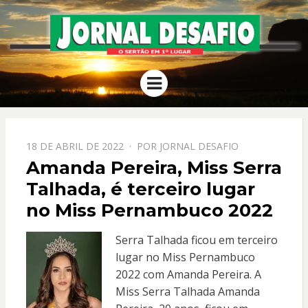
JORNAL
O Sertão em 1º Lugar
Menu
DESAFIO
PPOSTADO
18 DE ABRIL DE 2022
POR
JORNAL DESAFIO
EM
Amanda Pereira, Miss Serra
Talhada, é terceiro lugar
no Miss Pernambuco 2022
Serra Talhada ficou em terceiro
lugar no Miss Pernambuco
2022 com Amanda Pereira. A
Miss Serra Talhada Amanda