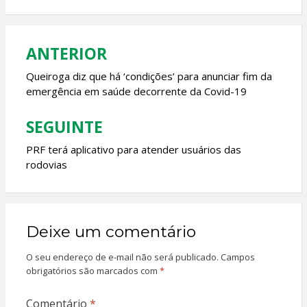
o
A
o
p
k
p
ANTERIOR
Navegação
de
Queiroga diz que há ‘condições’ para anunciar fim da
emergência em saúde decorrente da Covid-19
Post
SEGUINTE
PRF terá aplicativo para atender usuários das
rodovias
Deixe um comentário
O seu endereço de e-mail não será publicado.
Campos
obrigatórios são marcados com
*
Comentário
*