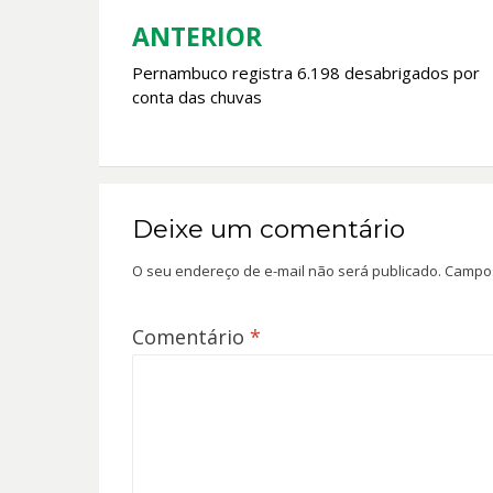
o
p
k
p
ANTERIOR
Navegação
Pernambuco registra 6.198 desabrigados por
de
conta das chuvas
Post
Deixe um comentário
O seu endereço de e-mail não será publicado.
Campos
Comentário
*