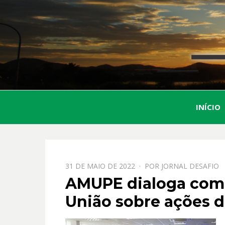
INÍCIO
PPOSTADO
31 DE MAIO DE 2022
POR
JORNAL DESAFIO
EM
AMUPE dialoga com 
União sobre ações 