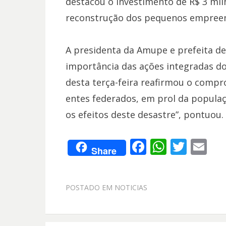
destacou o investimento de R$ 3 mil
reconstrução dos pequenos empreen
A presidenta da Amupe e prefeita de
importância das ações integradas dos
desta terça-feira reafirmou o comp
entes federados, em prol da popula
os efeitos deste desastre”, pontuou. 
F
W
T
E
Share
ac
h
w
m
e
at
itt
ai
POSTADO EM
NOTICIAS
b
s
er
l
o
A