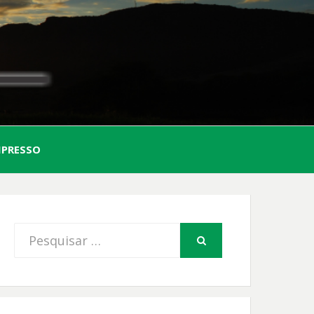
AL
MPRESSO
FIO
Procurar
PESQUISAR
por: