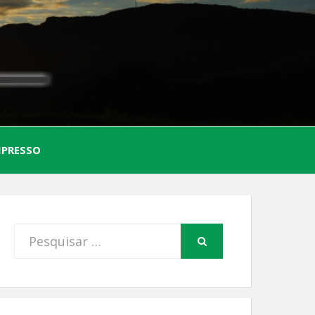
AL
MPRESSO
FIO
Procurar
PESQUISAR
por: