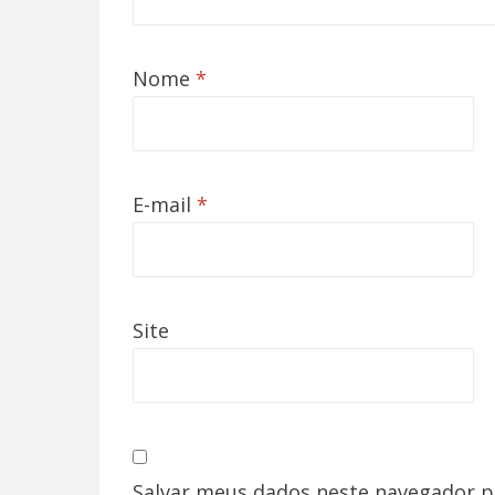
Nome
*
E-mail
*
Site
Salvar meus dados neste navegador p