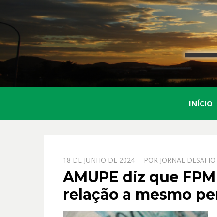
INÍCIO
PPOSTADO
18 DE JUNHO DE 2024
POR
JORNAL DESAFIO
EM
AMUPE diz que FPM 
relação a mesmo pe