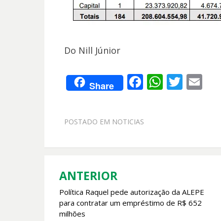
Do Nill Júnior
F
W
T
E
Share
ac
h
w
m
e
at
itt
ai
POSTADO EM
NOTICIAS
b
s
er
l
o
A
o
p
k
p
ANTERIOR
Navegação
Política Raquel pede autorização da ALEPE
de
para contratar um empréstimo de R$ 652
Post
milhões