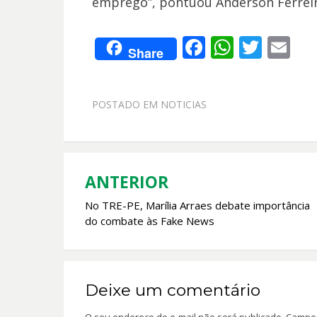
emprego”, pontuou Anderson Ferreira
F
W
T
E
Share
ac
h
w
m
e
at
itt
ai
POSTADO EM
NOTICIAS
b
s
er
l
o
A
o
p
k
p
ANTERIOR
Navegação
No TRE-PE, Marília Arraes debate importância
de
do combate às Fake News
Post
Deixe um comentário