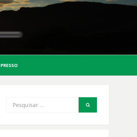
AL
MPRESSO
FIO
Procurar
PESQUISAR
por: