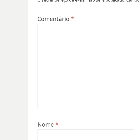
O seu endereço de e-mail não será publicado.
Campos
Comentário
*
Nome
*