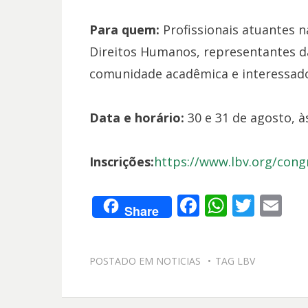
Para quem:
Profissionais atuantes na
Direitos Humanos, representantes da
comunidade acadêmica e interessado
Data e horário:
30 e 31 de agosto, à
Inscrições:
https://www.lbv.org/cong
F
W
T
E
Share
ac
h
w
m
e
at
itt
ai
POSTADO EM
NOTICIAS
TAG
LBV
b
s
er
l
o
A