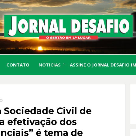
O Sertão em 1º Lugar
JORN
CONTATO
NOTICIAS
ASSINE O JORNAL DESAFIO I
DESA
IO
 Sociedade Civil de
 a efetivação dos
enciais” é tema de