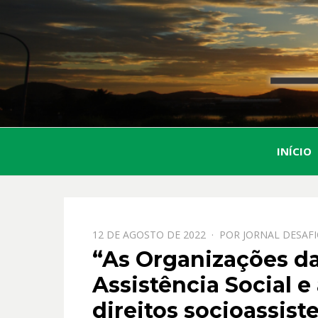
INÍCIO
PPOSTADO
12 DE AGOSTO DE 2022
POR
JORNAL DESAF
EM
“As Organizações da
Assistência Social e
direitos socioassist