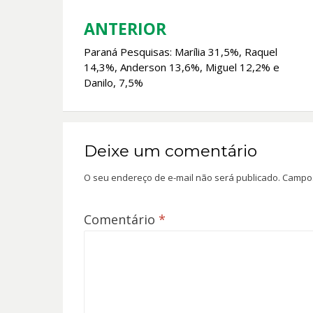
o
p
k
p
ANTERIOR
Navegação
Paraná Pesquisas: Marília 31,5%, Raquel
de
14,3%, Anderson 13,6%, Miguel 12,2% e
Post
Danilo, 7,5%
Deixe um comentário
O seu endereço de e-mail não será publicado.
Campos
Comentário
*