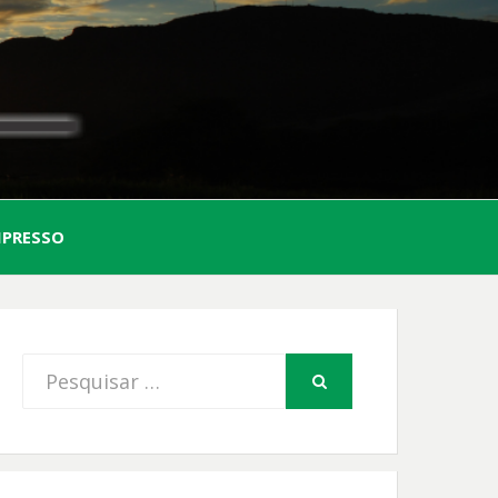
AL
MPRESSO
FIO
Procurar
PESQUISAR
por: