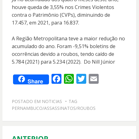
houve queda de 3,55% nos Crimes Violentos
contra o Patrimônio (CVPs), diminuindo de
17.457, em 2021, para 16.837.
A Região Metropolitana teve a maior redução no
acumulado do ano. Foram -9,51% boletins de
ocorrências devido a roubos, tendo caído de
5.784 (2021) para 5.234 (2022). Do Nill Júnior
F
W
T
E
Share
ac
h
w
m
e
at
itt
ai
POSTADO EM
NOTICIAS
TAG
b
s
er
l
PERNAMBUCO/ASSASSINATOS/ROUBOS
o
A
o
p
k
p
ANTERIOR